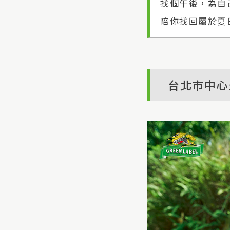
找個午後，為自
陪你找回屬於夏
台北市中心