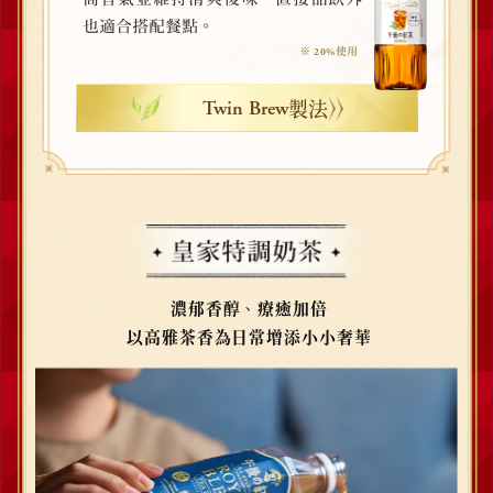
。
也適合搭配餐點
※
使用
20%
製法
Twin Brew
濃郁香醇
、
療癒加倍
以高雅茶香為日常增添小小奢華