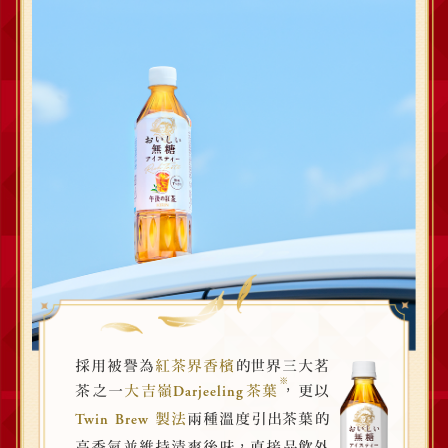
採用被譽為
紅茶界香檳
的世界三大茗
※
，
茶之一
大吉嶺
茶葉
更以
Darjeeling
製法
兩種溫度引出茶葉的
Twin Brew
，
高香氣並維持清爽後味
直接品飲外