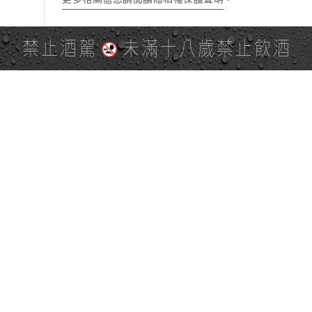
禁止酒駕
未滿十八歲禁止飲酒
PAGE TOP
全站地圖
SITE MAP
麒麟社群
KIRIN 會員服務條款
KIRIN Point 點數使用規則
台灣麒麟網路與社群溝通規
隱私權及個資保護聲明
範