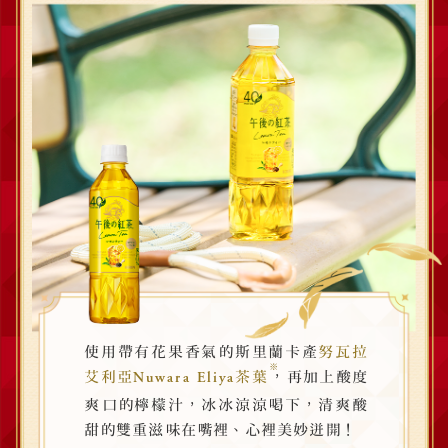
使用帶有花果香氣的斯里蘭卡產
努瓦拉
※
，
艾利亞
茶葉
再加上酸度
Nuwara Eliya
，
，
爽口的檸檬汁
冰冰涼涼喝下
清爽酸
、
！
甜的雙重滋味在嘴裡
心裡美妙迸開