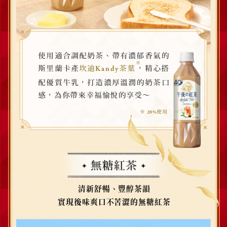
、
使用適合調配奶茶
帶有濃郁香氣的
※
，
斯里蘭卡產
坎迪
茶葉
精心搭
Kandy
，
配優質牛乳
打造濃厚溫潤的奶茶口
，
～
感
為你帶來幸福愉悅的享受
※
使用
20%
清新舒暢、豐醇茶韻
實現後味爽口不苦澀的無糖紅茶