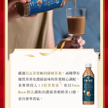
，
嚴選
烏瓦茶葉
和
阿薩姆茶葉
兩種帶有
，
優質茶香及濃郁滋味的茶葉精心調配
※
，
並奢侈投入
1.5倍茶葉量
更以
Twin
，
製法
調和出濃郁香醇奶茶口感
Brew
。
更具奢華香氣