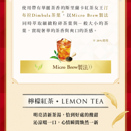
使用帶有華麗茶香的斯里蘭卡紅茶女王
汀
※
，
布拉
茶葉
以
製法
Dimbula
Micro Brew
同時萃取細緻粉碎茶葉與ㄧ般大小的茶
，
。
葉
實現奢華的茶香與爽口的茶感
※
使用
20%
製法
Micro Brew
明亮清新茶湯，恰到好處的酸甜
沁涼啜一口，心情瞬間煥然一新