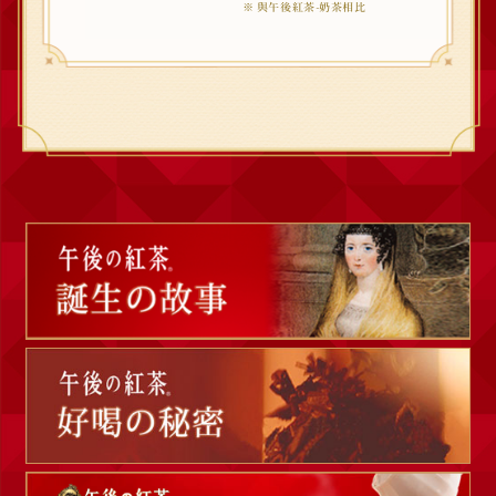
※ 與午後紅茶-奶茶相比