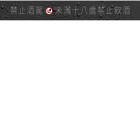
禁止酒駕
未滿十八歲禁止飲酒
該表格可以透過左右滾動查看
酒
精
商品名
容量
成分
濃
度
(％vol)
水、麥芽、
啤酒花、大
350ml
4.5
麥、玉米、
KIRIN淡麗
糖類
GREEN LABEL
啤酒 350ml