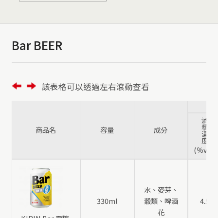
Bar BEER
該表格可以透過左右滾動查看
酒
精
商品名
容量
成分
濃
度
(％vol)
水、麥芽、
330ml
穀類、啤酒
4.5
花