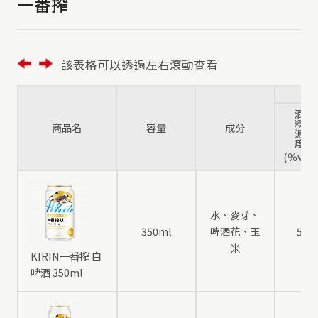
一番搾
該表格可以透過左右滾動查看
酒
精
商品名
容量
成分
濃
度
(％vol)
水、麥芽、
350ml
啤酒花、玉
5
米
KIRIN一番搾 白
啤酒 350ml