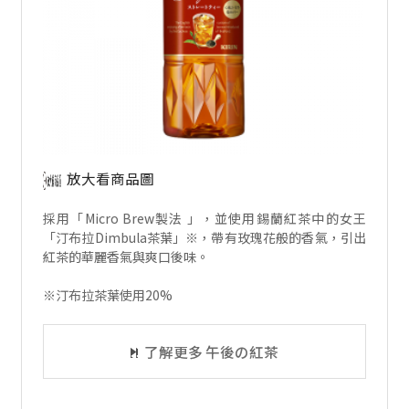
放大看商品圖
採用「Micro Brew製法 」，並使用錫蘭紅茶中的女王
「汀布拉Dimbula茶葉」※，帶有玫瑰花般的香氣，引出
紅茶的華麗香氣與爽口後味。
※汀布拉茶葉使用20%
了解更多 午後の紅茶