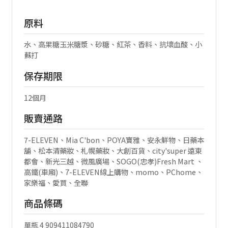
原料
水、高果糖玉米糖漿、砂糖、紅茶、香料、抗壞血酸、小
蘇打
保存期限
12個月
販賣通路
7-ELEVEN、Mia C'bon、POYA寶雅、安永鮮物、日藥本
舖、松本清藥妝、札幌藥妝、大創百貨、city'super 遠東
都會、新光三越、微風廣場、SOGO(忠孝)Fresh Mart 、
高鐵(車廂)、7-ELEVEN線上購物、momo、PChome、
家樂福、愛買、全聯
商品條碼
單瓶 4 909411084790