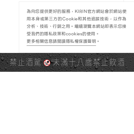
為向您提供更好的服務，KIRIN官方網站會於網站使
用本身或第三方的Cookie和其他追蹤技術，以作為
分析、技術、行銷之用。繼續瀏覽本網站即表示您接
受我們的隱私政策和cookies的使用。
更多相關信息請閱讀隱私權保護聲明
。
禁止酒駕
未滿十八歲禁止飲酒
PAGE TOP
全站地圖
SITE MAP
麒麟社群