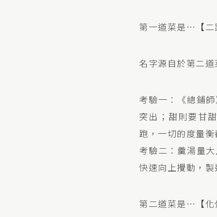
第一道菜是…【二
名字源自於第二道
考驗一：《總鋪師
突出；甜則要甘
跑，一切的度量衡
考驗二：羹湯量大
快速向上攪動，製
第二道菜是…【化