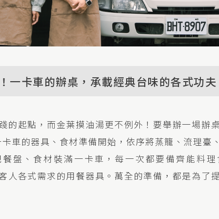
！一卡車的辦桌，承載經典台味的各式功夫
踐的起點，而金葉摸油湯更不例外！要舉辦一場辦
一卡車的器具、食材準備開始，依序將蒸籠、流理臺
把餐盤、食材裝滿一卡車，每一次都要備齊能料理
客人各式需求的用餐器具。萬全的準備，都是為了