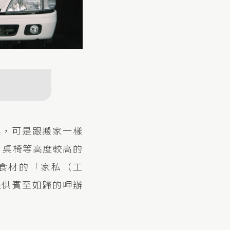
桌，可是跟搬家一樣
、桌椅等高度較高的
食材的「家私（工
提供賓至如歸的呷辦