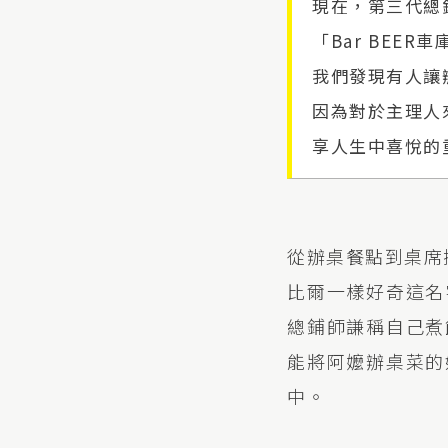
現在，第三代總
「Bar BE
我們發現有人讓
因為對於主理人
享人生中喜悅的
從辦桌餐點到桌席
比爾一樣好奇這名
總鋪師謙稱自己煮
能將阿嬤辦桌菜的
中。