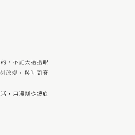
婉約，不能太過搶眼
刻改變，與時間賽
絕活，用湯瓢從鍋底