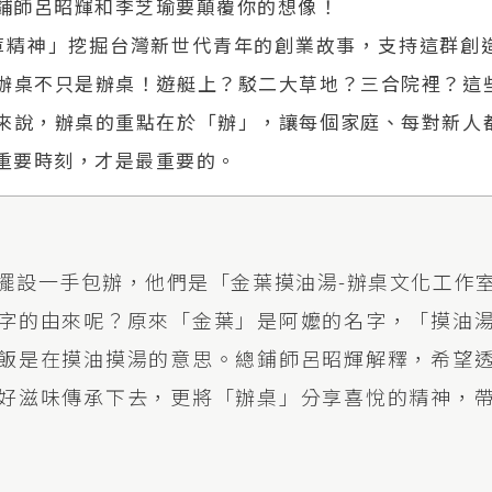
鋪師呂昭輝和李芝瑜要顛覆你的想像！
ER車庫精神」挖掘台灣新世代青年的創業故事，支持這群
辦桌不只是辦桌！遊艇上？駁二大草地？三合院裡？這
來說，辦桌的重點在於「辦」，讓每個家庭、每對新人
重要時刻，才是最重要的。
擺設一手包辦，他們是「金葉摸油湯-辦桌文化工作
字的由來呢？原來「金葉」是阿嬤的名字，「摸油
飯是在摸油摸湯的意思。總鋪師呂昭輝解釋，希望
好滋味傳承下去，更將「辦桌」分享喜悅的精神，