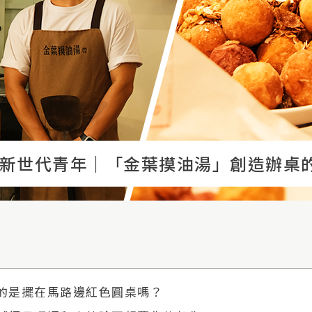
新世代青年｜「金葉摸油湯」創造辦桌
的是擺在馬路邊紅色圓桌嗎？