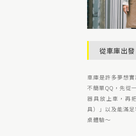
從車庫出發
車庫是許多夢想實
不簡單QQ，先從
器具放上車，再
具）」以及能滿足
桌體驗～