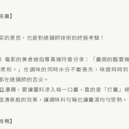
路羹】
菜的意思，也是對總鋪師技術的終極考驗！
》電影的美食總指導黃婉玲曾分享：「羹類的酸要
甜柔和。」在調味的同時水分不斷喪失，味道時時刻
都在總鋪師的舌尖。
且濃稠，要讓醬料滲入每一口羹，靠的是「打羹」
造湧泉般的效果，讓調味料勻稱也讓羹湯均勻受熱。
骨鴨】