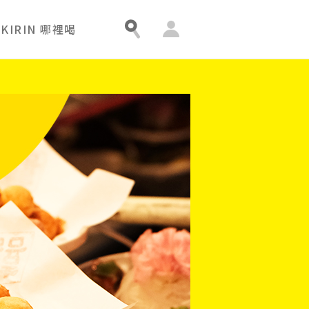
會
KIRIN 哪裡喝
員
中
心