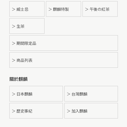
＞ 威士忌
＞ 麒麟特製
＞ 午後の紅茶
＞ 生茶
＞ 期間限定品
＞ 商品列表
關於麒麟
＞ 日本麒麟
＞ 台灣麒麟
＞ 歷史事紀
＞ 加入麒麟