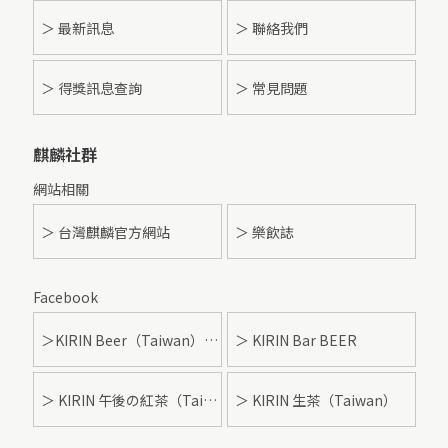
＞
最新訊息
＞ 聯絡我們
＞ 得獎訊息查詢
＞ 常見問題
麒麟社群
網站相關
＞ 台灣麒麟官方網站
＞ 樂飲誌
Facebook
＞KIRIN Beer（Taiwan）- 麒麟啤酒
＞ KIRIN Bar BEER
＞ KIRIN 午後の紅茶（Taiwan）
＞ KIRIN 生茶（Taiwan）