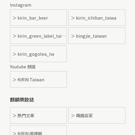
Instagram
＞ kirin_bar_beer
＞ kirin_ichiban_taiwa
＞ kirin_green_label_taiwan
＞ bingjie_taiwan
＞ kirin_gogotea_tw
Youtube 頻道
＞ KIRIN Taiwan
麒麟樂飲誌
＞ 熱門文章
＞ 精選店家
＞ KIRIN 哪裡喝