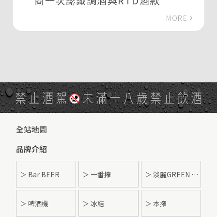
商一次認識調酒與RTD酒款
MORE
禁止酒駕
未滿十八歲禁止飲酒
全站地圖
品牌介紹
＞ Bar BEER
＞ 一番搾
＞ 淡麗GREEN LABEL
＞ 啤酒機
＞ 冰結
＞ 本搾