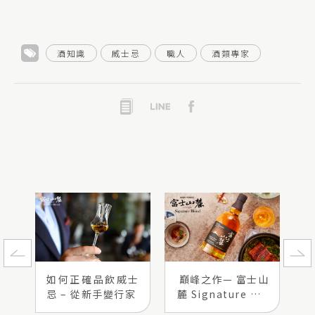
酒知識
威士忌
職人
酒類專家
如何正確品飲威士
巔峰之作— 富士山
忌 – 從新手變行家
麓 Signature Ble
nd 餐酒搭美學