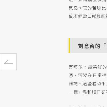
氣息。它的苦味比
追求輕盈口感與細
刻意留的「
】享受
有時候，最美好
理
酒，沉浸在日常裡
雜誌。這些看似平
一樣，溫和順口卻