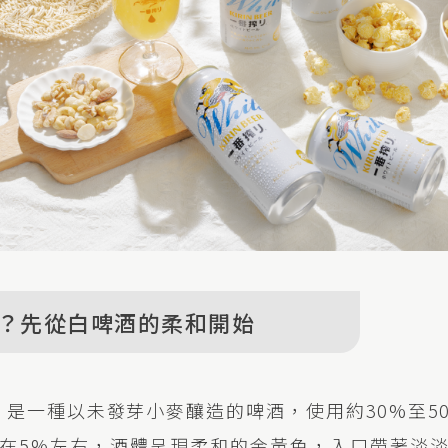
？先從白啤酒的柔和開始
er）是一種以未發芽小麥釀造的啤酒，使用約30%至
在5%左右，酒體呈現柔和的金黃色，入口帶著淡