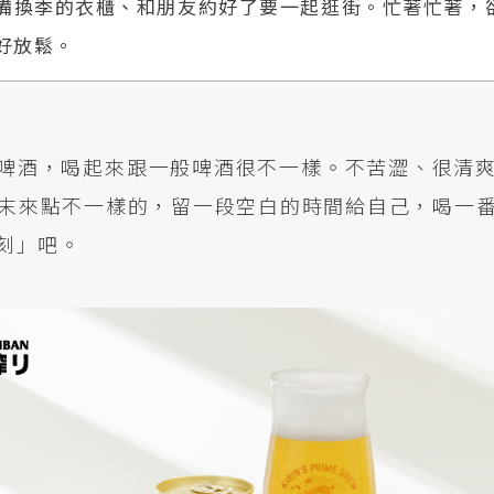
備換季的衣櫃、和朋友約好了要一起逛街。忙著忙著，
好放鬆。
番搾白啤酒，喝起來跟一般啤酒很不一樣。不苦澀、很清
末來點不一樣的，留一段空白的時間給自己，喝一
刻」吧。