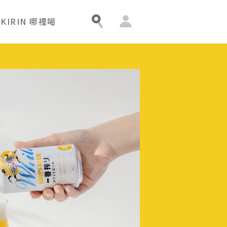
會
KIRIN 哪裡喝
員
中
心