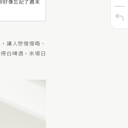
卻好像忘記了週末
爽，讓人想慢慢喝、
番搾白啤酒，來場日