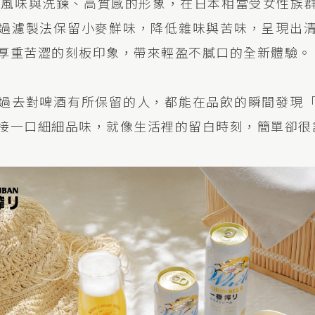
和風味與洗鍊、高質感的形象，在日本相當受女性族
過濾製法保留小麥鮮味，降低雜味與苦味，呈現出
厚重苦澀的刻板印象，帶來輕盈不膩口的全新體驗。
過去對啤酒有所保留的人，都能在品飲的瞬間發現
接一口細細品味，就像生活裡的留白時刻，簡單卻很