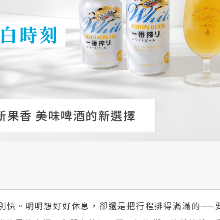
新果香 美味啤酒的新選擇
別快。明明想好好休息，卻還是把行程排得滿滿的——