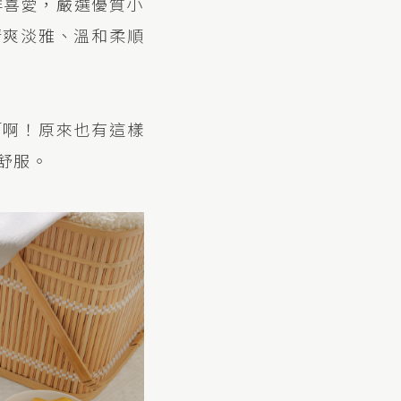
群喜愛，嚴選優質小
清爽淡雅、溫和柔順
「啊！原來也有這樣
舒服。