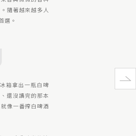
富。隨著越來越多人
首選。
一番搾
冰箱拿出一瓶白啤
美
燈、還沒讀完的那本
，就像一番搾白啤酒