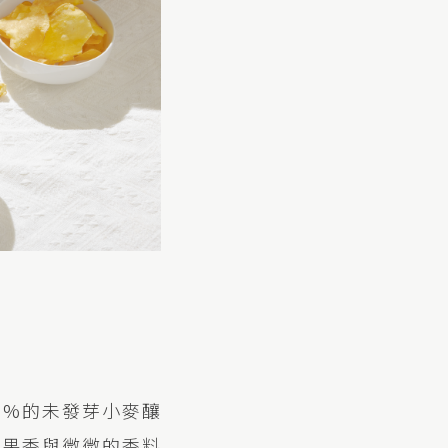
50%的未發芽小麥釀
淡果香與微微的香料