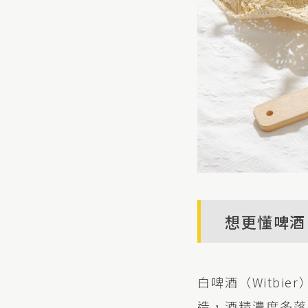
想更懂啤酒
白啤酒（Witbi
造，酒精濃度多落