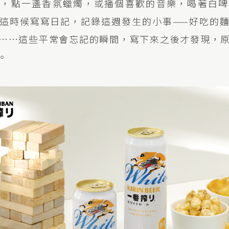
態，點一盞香氛蠟燭，或播個喜歡的音樂，喝著白啤
這時候寫寫日記，記錄這週發生的小事——好吃的
⋯⋯這些平常會忘記的瞬間，寫下來之後才發現，
。