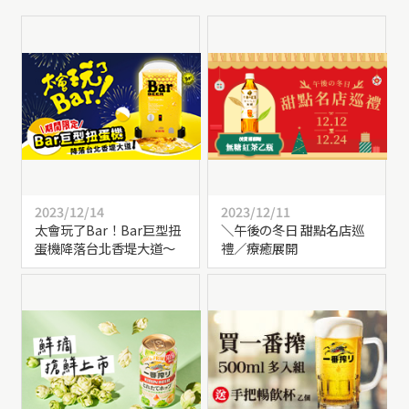
2023/12/14
2023/12/11
太會玩了Bar！Bar巨型扭
＼午後の冬日 甜點名店巡
蛋機降落台北香堤大道～
禮／療癒展開