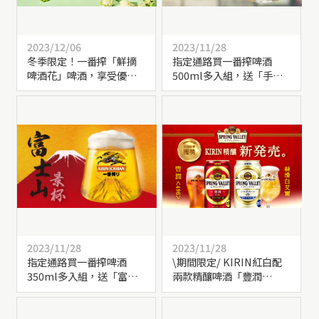
2023/12/06
2023/11/28
冬季限定！一番搾「鮮摘
指定通路買一番搾啤酒
啤酒花」啤酒，享受優雅
500ml多入組，送「手把
清新的極致饗宴！
暢飲杯」啤酒杯乙個！
2023/11/28
2023/11/28
指定通路買一番搾啤酒
\期間限定/ KIRIN紅白配
350ml多入組，送「富士
兩款精釀啤酒「豐潤
山景杯」啤酒杯乙個！
<496>」、「絲滑白艾
爾」期間限定上市！