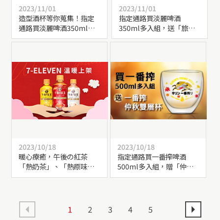
2023/11/01
2023/11/01
造型酒杯等你蒐集！指定
指定通路買淡麗啤酒
通路買淡麗啤酒350ml多
350ml多入組，送「旅行
入組，送「清爽罐型啤酒
對杯」！
杯」乙個！
2023/10/18
2023/10/18
暖心療癒，午後の紅茶
指定通路買一番搾啤酒
「熱奶茶」、「熱原味紅
500ml多入組，贈「仲秋
茶」、「熱檸檬紅茶」，
雙層杯」！
7-ELEVEN溫暖上市！
1
2
3
4
5