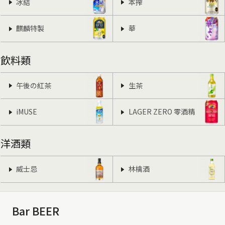
冰結
本搾
麒麟特製
華
飲料類
午後の紅茶
生茶
iMUSE
LAGER ZERO 零酒精
洋酒類
威士忌
林檎酒
Bar BEER