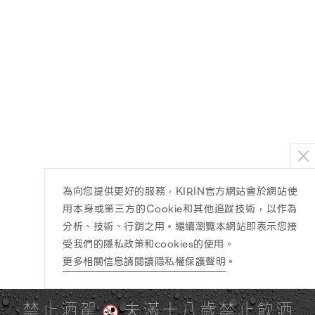
為向您提供更好的服務，KIRIN官方網站會於網站使
用本身或第三方的Cookie和其他追蹤技術，以作為
分析、技術、行銷之用。繼續瀏覽本網站即表示您接
受我們的隱私政策和cookies的使用。
更多相關信息請閱讀隱私權保護聲明
。
禁止酒駕
未滿十八歲禁止飲酒
PAGE TOP