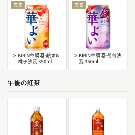
KIRIN華調酒-蘋果&
KIRIN華調酒-葡萄沙
桃子沙瓦 350ml
瓦 350ml
午後の紅茶